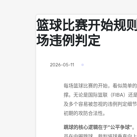
篮球比赛开始规
场违例判定
2026-05-11
每场篮球比赛的开始，看似简单的
撑。无论是国际篮联（FIBA）还
及多个容易被忽视的违例判定细节
初期的攻防合法性。
跳球的核心逻辑在于“公平争球”
。
员在中圈跳球，裁判将球垂直向上