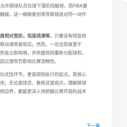
允许跳球队员在球下落阶段触球，而FIBA要
触碰。这一细微差别常导致球迷对同一动作
尺度相对宽松，但底线清晰
。只要没有明显抢
移动通常被容忍。然而，一旦出现故意干
判会立即鸣哨，并依据规则重新分配球权。
因过度吹罚影响比赛流畅性。
仪式性环节，更是规则执行的起点。其核心
序。无论是球员、教练还是观众，理解跳球
例边界，都能更深入地把握比赛开局的战术
下一篇