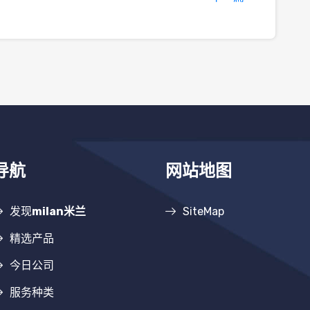
导航
网站地图
发现
milan米兰
SiteMap
精选产品
今日公司
服务种类