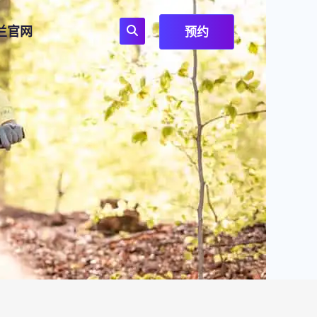
兰官网
预约