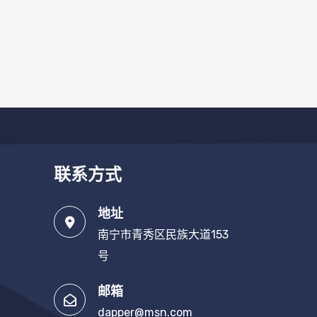
联系方式
地址
南宁市青秀区民族大道153
号
邮箱
dapper@msn.com